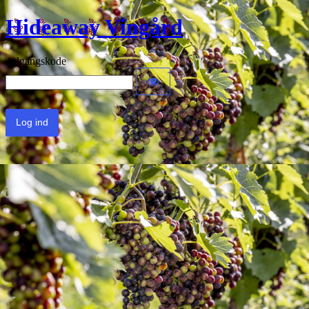
Hideaway Vingård
Adgangskode